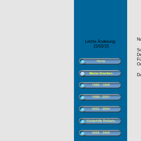
Na
Letzte Änderung:
15/02/15
Sc
De
Fü
Od
Da