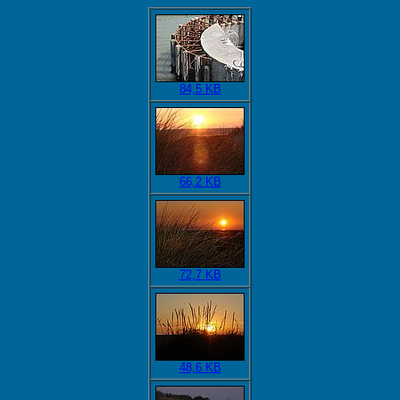
84,5 KB
66,2 KB
72,7 KB
48,6 KB