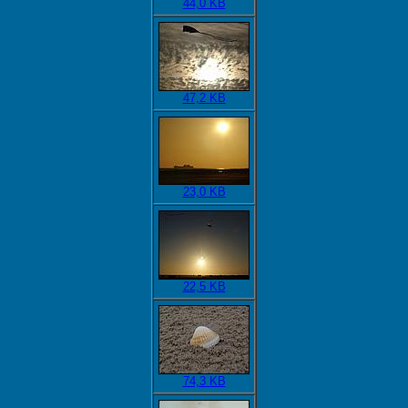
44,0 KB
47,2 KB
23,0 KB
22,5 KB
74,3 KB