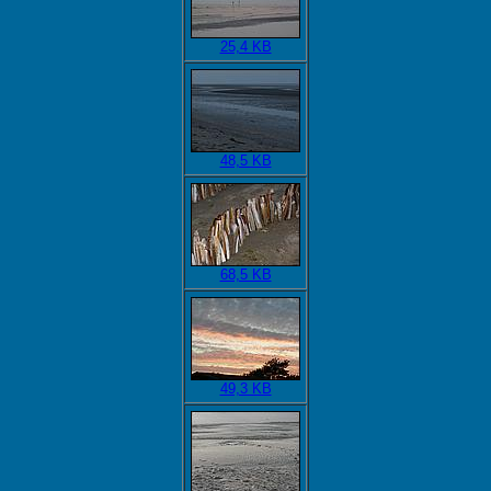
25,4 KB
48,5 KB
68,5 KB
49,3 KB