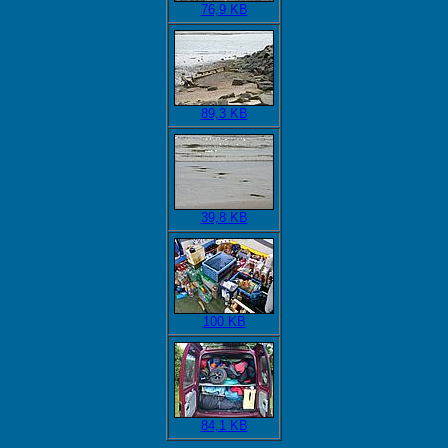
76,9 KB
89,3 KB
39,8 KB
100 KB
84,1 KB