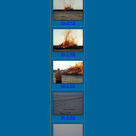
45,3 KB
45,7 KB
68,1 KB
36,4 KB