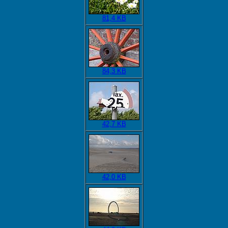
81,4 KB
84,3 KB
42,7 KB
42,0 KB