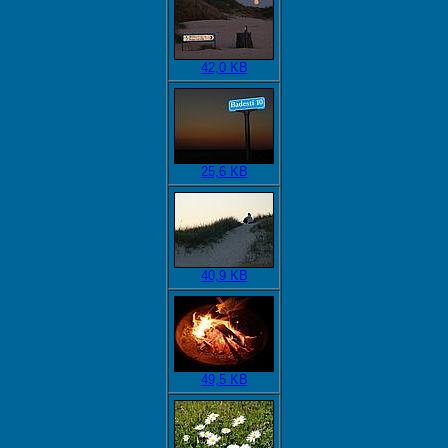
42,0 KB
25,6 KB
40,9 KB
49,5 KB