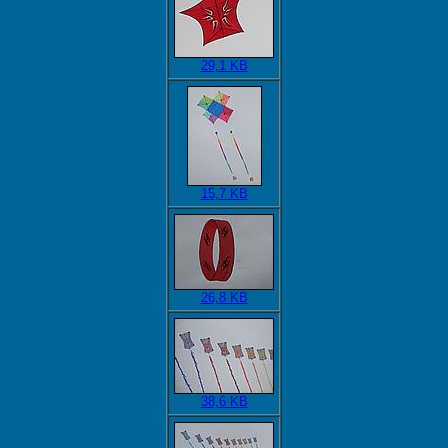
29,1 KB
15,7 KB
26,8 KB
38,6 KB