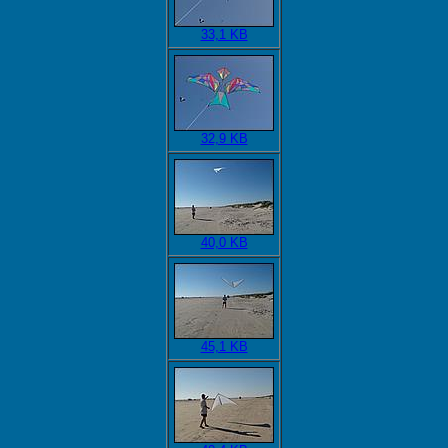
33,1 KB
32,9 KB
40,0 KB
45,1 KB