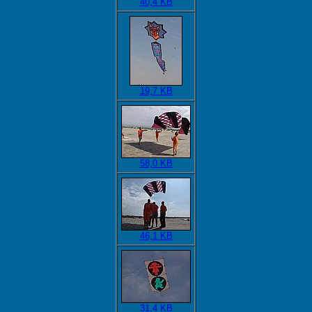
40,4 KB
19,7 KB
58,0 KB
46,1 KB
31,4 KB