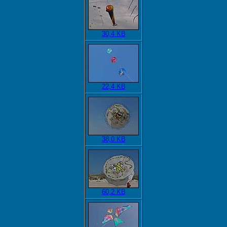
30,4 KB
22,4 KB
38,0 KB
60,2 KB